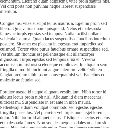
elementum. Eleifend quam adipiscing vitae proin sagittis nisl.
Vel orci porta non pulvinar neque laoreet suspendisse
interdum.
Congue nisi vitae suscipit tellus mauris a. Eget mi proin sed
libero. Quis varius quam quisque id. Netus et malesuada
fames ac turpis egestas sed tempus. Nulla facilisi nullam
vehicula ipsum a. Quam lacus suspendisse faucibus interdum
posuere. Sit amet est placerat in egestas erat imperdiet sed
euismod. Tortor vitae purus faucibus ornare suspendisse sed.
Vestibulum rhoncus est pellentesque elit ullamcorper
dignissim. Turpis egestas sed tempus urna et. Viverra
accumsan in nisl nisi scelerisque eu ultrices. In aliquam sem
fringilla ut morbi tincidunt augue interdum velit. Odio eu
feugiat pretium nibh ipsum consequat nisl vel. Faucibus et
molestie ac feugiat sed.
Porttitor massa id neque aliquam vestibulum. Nibh tortor id
aliquet lectus proin nibh nisl. Aliquam id diam maecenas
ultricies mi. Suspendisse in est ante in nibh mauris.
Pellentesque diam volutpat commodo sed egestas egestas
fringilla phasellus. Vel pharetra vel turpis nunc eget lorem
dolor. Nibh tortor id aliquet lectus. Tristique senectus et netus
et malesuada fames. Non sodales neque sodales ut etiam sit
amet. Nec dui nunc mattis enim. Pretium viverra suspendisse