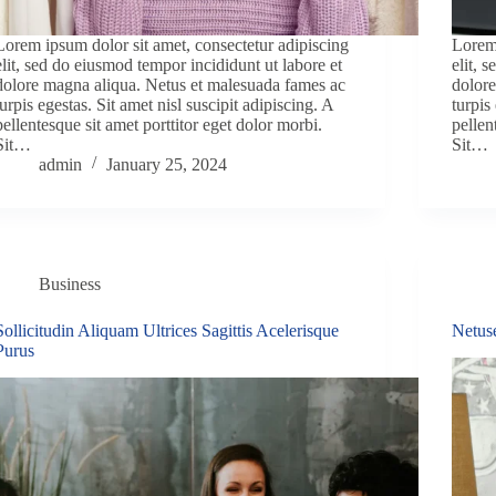
Lorem ipsum dolor sit amet, consectetur adipiscing
Lorem 
elit, sed do eiusmod tempor incididunt ut labore et
elit, 
dolore magna aliqua. Netus et malesuada fames ac
dolore
turpis egestas. Sit amet nisl suscipit adipiscing. A
turpis
pellentesque sit amet porttitor eget dolor morbi.
pellen
Sit…
Sit…
admin
January 25, 2024
Business
Sollicitudin Aliquam Ultrices Sagittis Acelerisque
Netus
Purus