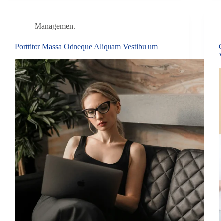
Management
Porttitor Massa Odneque Aliquam Vestibulum